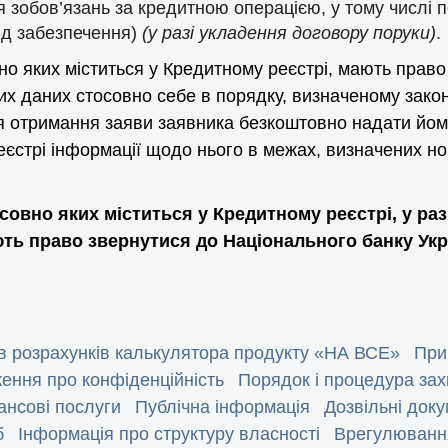
 зобов’язань за кредитною операцією, у тому числі 
ид забезпечення)
(у разі укладення договору поруки)
.
но яких міститься у Кредитному реєстрі, мають право
их даних стосовно себе в порядку, визначеному зако
ня отримання заяви заявника безкоштовно надати йом
реєстрі інформації щодо нього в межах, визначених 
совно яких міститься у Кредитному реєстрі, у раз
ють право звернутися до Національного банку Ук
в розрахунків калькулятора продукту «НА ВСЕ»
При
ення про конфіденційність
Порядок і процедура за
нсові послуги
Публічна інформація
Дозвільні док
б
Інформація про структуру власності
Врегулювання