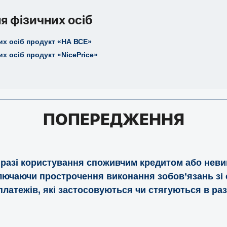
я фізичних осіб
их осіб продукт «НА ВСЕ»
х осіб продукт «NicePrice»
ПОПЕРЕДЖЕННЯ
 разі користування споживчим кредитом або невик
ючаючи прострочення виконання зобов’язань зі с
платежів, які застосовуються чи стягуються в ра