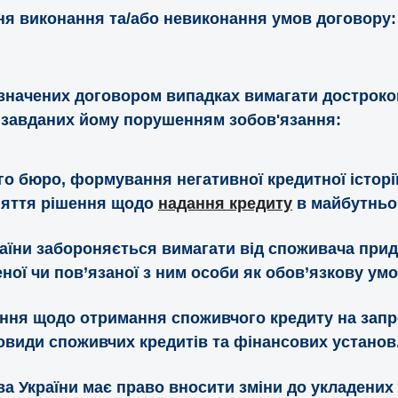
ння виконання та/або невиконання умов договору:
визначених договором випадках вимагати достроко
, завданих йому порушенням зобов'язання:
ого бюро, формування негативної кредитної істор
няття рішення щодо
надання кредиту
в майбутньо
аїни забороняється вимагати від споживача прид
еної чи пов’язаної з ним особи як обов’язкову ум
ення щодо отримання споживчого кредиту на зап
овиди споживчих кредитів та фінансових установ
ва України має право вносити зміни до укладених