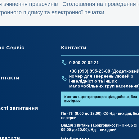
я вчинення правочинів
Оголошення на проведення ко
тронного підпису та електронної печатки
ро Сервіс
Контакти
0 800 20 02 21
+38 (093) 995-23-88 (Додаткови
номер для звернень людей з
онтакти
інвалідністю та інших
маломобільних груп населення
Контакт-центр працює цілодобово, без
вихідних
сті запитання
Пн - Пт (9:00 до 18:00), Сб-Нд - вихідні, бе
перерви
Відділ з питань заборгованості - Пн-Сб (з
09:00 до 20:00), Нд – вихідний
платити