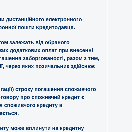
ми дистанційного електронного
ронної пошти Кредитодавця.
том залежать від обраного
ких додаткових оплат при внесенні
ашення заборгованості, разом з тим,
ії, через яких позичальник здійснює
гації) строку погашення споживчого
оговору про споживчий кредит є
я споживчого кредиту в
ається.
иту може вплинути на кредитну