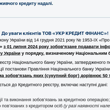
живчого кредиту надалі.
До уваги клієнтів ТОВ «УКР КРЕДИТ ФІНАНС»!
ону України від 14 грудня 2021 року № 1953-IX «Про 
»
з 01 липня 2024 року зобов’язане подавати ін
у України
у порядку, визначеному Національним б
еєстр Національного банку України, затвердженого 
ції постанови Правління Національного банку Україн
ма зобов’язань яких (сукупний борг) дорівнює 50 
ться до Кредитного реєстру, включає наступні дані:
ї та виконання зобов’язань за кредитною операцією;
 пов’язаних з кредитором осіб
(у разі наявності нал