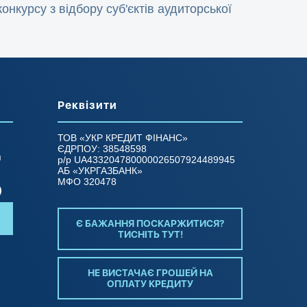
нкурсу з відбору суб'єктів аудиторської
Реквізити
ТОВ «УКР КРЕДИТ ФІНАНС»
ЄДРПОУ: 38548598
й
р/р UA433204780000026507924489945
АБ «УКРГАЗБАНК»
МФО 320478
)
Є БАЖАННЯ ПОСКАРЖИТИСЯ?
ТИCНІТЬ ТУТ!
з
НЕ ВИСТАЧАЄ ГРОШЕЙ НА
ОПЛАТУ КРЕДИТУ