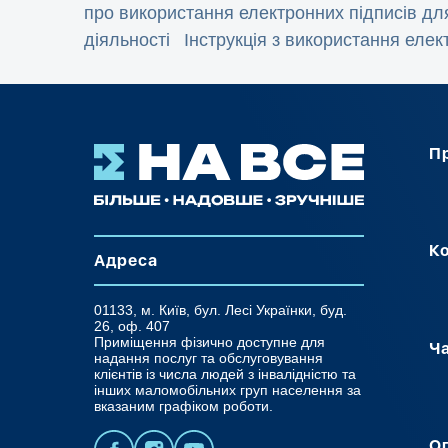
про використання електронних підписів дл
діяльності
Інструкція з використання елек
П
К
Адреса
01133, м. Київ, бул. Лесі Українки, буд.
26, оф. 407
Приміщення фізично доступне для
Ча
надання послуг та обслуговування
клієнтів із числа людей з інвалідністю та
інших маломобільних груп населення за
вказаним графіком роботи.
О