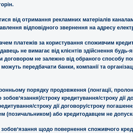
орін.
тися від отримання рекламних матеріалів канала
авлення відповідного звернення на адресу елект
вачем платежів за користування споживчим креди
авець не вимагає від клієнтів здійснення будь-я
 договором не залежно від обраного способу пог
 можуть передбачати банки, компанії та організац
ронньому порядку продовження (лонгації, пролон
 зобов’язання)/строку кредитування/строку дії д
едитування/строку дії договору/строку погашенн
м (позичальником) або кредитодавцем не допуск
 зобов’язання щодо повернення споживчого кред